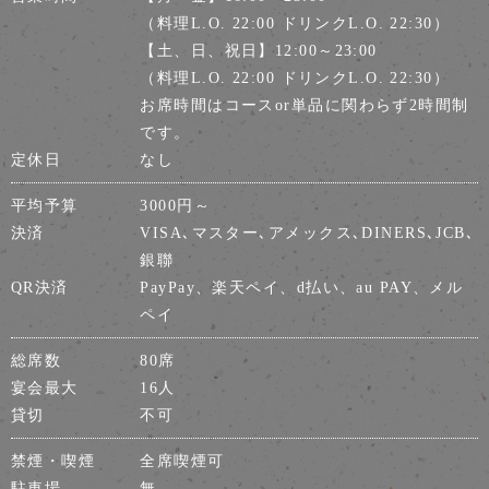
（料理L.O. 22:00 ドリンクL.O. 22:30）
【土、日、祝日】12:00～23:00
（料理L.O. 22:00 ドリンクL.O. 22:30）
お席時間はコースor単品に関わらず2時間制
です。
定休日
なし
平均予算
3000円～
決済
VISA､マスター､アメックス､DINERS､JCB､
銀聯
QR決済
PayPay、楽天ペイ、d払い、au PAY、メル
ペイ
総席数
80席
宴会最大
16人
貸切
不可
禁煙・喫煙
全席喫煙可
駐車場
無