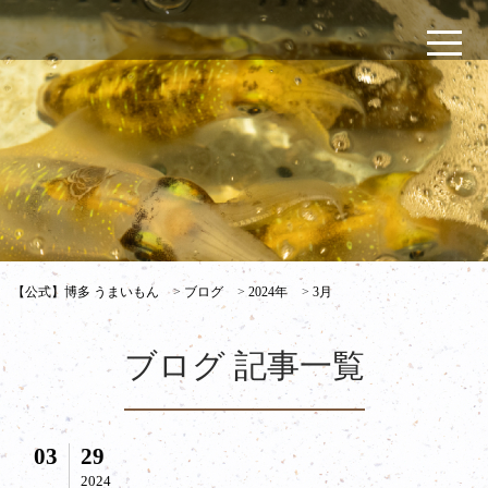
【公式】博多 うまいもん
>
ブログ
>
2024年
>
3月
ブログ 記事一覧
03
29
2024