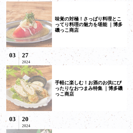
味覚の対極！さっぱり料理とこ
ってり料理の魅力を堪能 ｜博多
磯っこ商店
03
27
2024
手軽に楽しむ！お酒のお供にぴ
ったりなおつまみ特集 ｜博多磯
っこ商店
03
20
2024