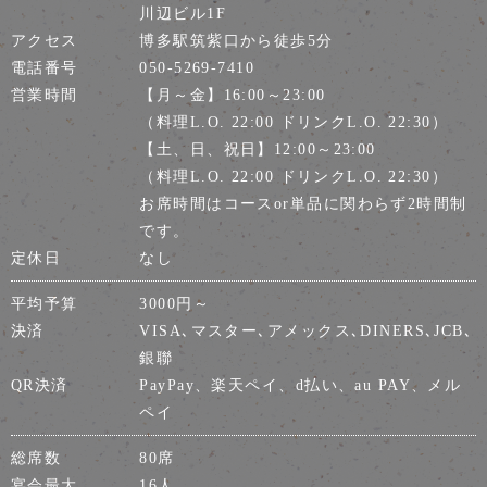
川辺ビル1F
アクセス
博多駅筑紫口から徒歩5分
電話番号
050-5269-7410
営業時間
【月～金】16:00～23:00
（料理L.O. 22:00 ドリンクL.O. 22:30）
【土、日、祝日】12:00～23:00
（料理L.O. 22:00 ドリンクL.O. 22:30）
お席時間はコースor単品に関わらず2時間制
です。
定休日
なし
平均予算
3000円～
決済
VISA､マスター､アメックス､DINERS､JCB､
銀聯
QR決済
PayPay、楽天ペイ、d払い、au PAY、メル
ペイ
総席数
80席
宴会最大
16人