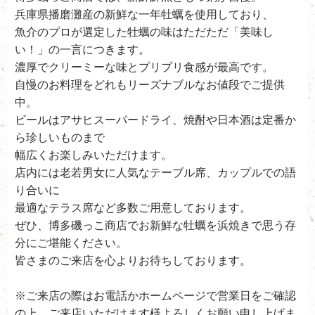
兵庫県播磨灘産の新鮮な一年牡蠣を使用しており、
魚介のプロが選定した牡蠣の味はただただ「美味し
い！」の一言につきます。
濃厚でクリーミーな味とプリプリ食感が最高です。
自慢のお料理をどれもリーズナブルなお値段でご提供
中。
ビールはアサヒスーパードライ、
焼酎や日本酒は定番か
ら珍しいものまで
幅広くお楽しみいただけます。
店内には老若男女に人気なテーブル席、カップルでの語
り合いに
最適なテラス席など多数ご用意しております。
ぜひ、
博多磯っこ商店で
お新鮮な牡蠣を浜焼きで思う存
分にご堪能ください。
皆さまのご来店を心よりお待ちしております。
※ご来店の際はお電話かホームページで営業日をご確認
の上、ご来店いただけます様よろしくお願い申し上げま