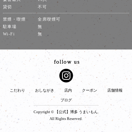
貸切
不可
禁煙・喫煙
全席喫煙可
駐車場
無
Wi-Fi
無
こだわり
おしながき
店内
クーポン
店舗情報
ブログ
Copyright © 【公式】博多 うまいもん.
All Rights Reserved.