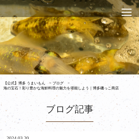
【公式】博多 うまいもん
>
ブログ
>
海の宝石！彩り豊かな海鮮料理の魅力を堪能しよう｜博多磯っこ商店
ブログ記事
2024.03.20