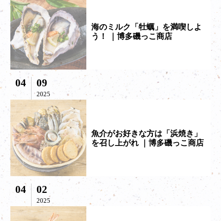
海のミルク「牡蠣」を満喫しよ
う！ ｜博多磯っこ商店
04
09
2025
魚介がお好きな方は「浜焼き」
を召し上がれ ｜博多磯っこ商店
04
02
2025