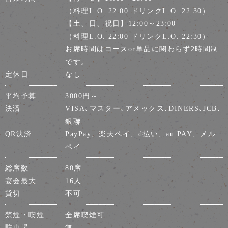
（料理L.O. 22:00 ドリンクL.O. 22:30）
【土、日、祝日】12:00～23:00
（料理L.O. 22:00 ドリンクL.O. 22:30）
お席時間はコースor単品に関わらず2時間制
です。
定休日
なし
平均予算
3000円～
決済
VISA､マスター､アメックス､DINERS､JCB､
銀聯
QR決済
PayPay、楽天ペイ、d払い、au PAY、メル
ペイ
総席数
80席
宴会最大
16人
貸切
不可
禁煙・喫煙
全席喫煙可
駐車場
無