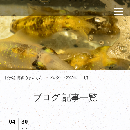
【公式】博多 うまいもん
>
ブログ
>
2025年
>
4月
ブログ 記事一覧
04
30
2025