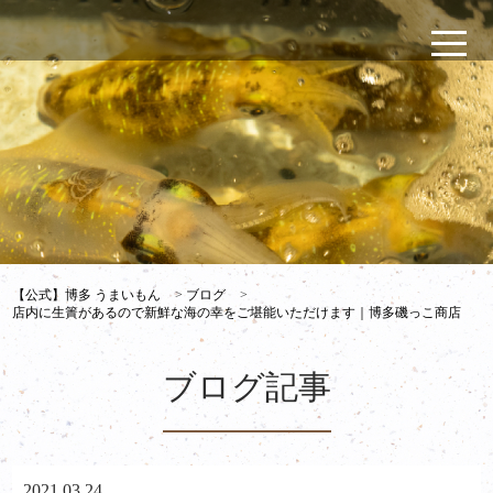
【公式】博多 うまいもん
>
ブログ
>
店内に生簀があるので新鮮な海の幸をご堪能いただけます｜博多磯っこ商店
ブログ記事
2021.03.24