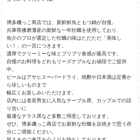
博多磯っこ商店では、新鮮鮮魚ともつ鍋が自慢。
兵庫県播磨灘産の新鮮な一年牡蠣を使用しており、
魚介のプロが選定した牡蠣の味はただただ「美味し
い！」の一言につきます。
濃厚でクリーミーな味とプリプリ食感が最高です。
自慢のお料理をどれもリーズナブルなお値段でご提供
中。
ビールはアサヒスーパードライ、
焼酎や日本酒は定番か
ら珍しいものまで
幅広くお楽しみいただけます。
店内には老若男女に人気なテーブル席、カップルでの語
り合いに
最適なテラス席など多数ご用意しております。
ぜひ、
博多磯っこ商店で
お新鮮な牡蠣を浜焼きで思う存
分にご堪能ください。
皆さまのご来店を心よりお待ちしております。