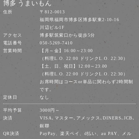
博多 うまいもん
住所
〒812-0013
福岡県福岡市博多区博多駅東2-10-16
川辺ビル1F
アクセス
博多駅筑紫口から徒歩5分
電話番号
050-5269-7410
営業時間
【月～金】16:00～23:00
（料理L.O. 22:00 ドリンクL.O. 22:30）
【土、日、祝日】12:00～23:00
（料理L.O. 22:00 ドリンクL.O. 22:30）
お席時間はコースor単品に関わらず2時間制
です。
定休日
なし
平均予算
3000円～
決済
VISA､マスター､アメックス､DINERS､JCB､
銀聯
QR決済
PayPay、楽天ペイ、d払い、au PAY、メル