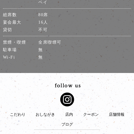
ペイ
総席数
80席
宴会最大
16人
貸切
不可
禁煙・喫煙
全席喫煙可
駐車場
無
Wi-Fi
無
こだわり
おしながき
店内
クーポン
店舗情報
ブログ