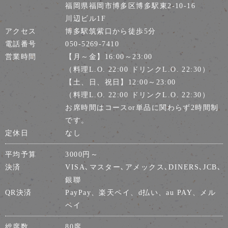
福岡県福岡市博多区博多駅東2-10-16
川辺ビル1F
アクセス
博多駅筑紫口から徒歩5分
電話番号
050-5269-7410
営業時間
【月～金】16:00～23:00
（料理L.O. 22:00 ドリンクL.O. 22:30）
【土、日、祝日】12:00～23:00
（料理L.O. 22:00 ドリンクL.O. 22:30）
お席時間はコースor単品に関わらず2時間制
です。
定休日
なし
平均予算
3000円～
決済
VISA､マスター､アメックス､DINERS､JCB､
銀聯
QR決済
PayPay、楽天ペイ、d払い、au PAY、メル
ペイ
総席数
80席