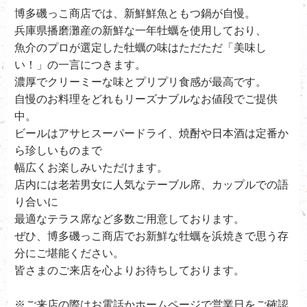
博多磯っこ商店では、新鮮鮮魚ともつ鍋が自慢。
兵庫県播磨灘産の新鮮な一年牡蠣を使用しており、
魚介のプロが選定した牡蠣の味はただただ「美味し
い！」の一言につきます。
濃厚でクリーミーな味とプリプリ食感が最高です。
自慢のお料理をどれもリーズナブルなお値段でご提供
中。
ビールはアサヒスーパードライ、
焼酎や日本酒は定番か
ら珍しいものまで
幅広くお楽しみいただけます。
店内には老若男女に人気なテーブル席、カップルでの語
り合いに
最適なテラス席など多数ご用意しております。
ぜひ、
博多磯っこ商店で
お新鮮な牡蠣を浜焼きで思う存
分にご堪能ください。
皆さまのご来店を心よりお待ちしております。
※ご来店の際はお電話かホームページで営業日をご確認