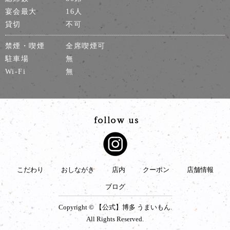
宴会最大
16人
貸切
不可
禁煙・喫煙
全席喫煙可
駐車場
無
Wi-Fi
無
こだわり
おしながき
店内
クーポン
店舗情報
ブログ
Copyright © 【公式】博多 うまいもん.
All Rights Reserved.