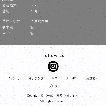
宴会最大
16人
貸切
不可
禁煙・喫煙
全席喫煙可
駐車場
無
Wi-Fi
無
こだわり
おしながき
店内
クーポン
店舗情報
ブログ
Copyright © 【公式】博多 うまいもん.
All Rights Reserved.