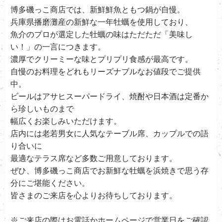
博多磯っこ商店では、新鮮鮮魚ともつ鍋が自慢。
兵庫県播磨灘産の新鮮な一年牡蠣を使用しており、
魚介のプロが選定した牡蠣の味はただただ「美味し
い！」の一言につきます。
濃厚でクリーミーな味とプリプリ食感が最高です。
自慢のお料理をどれもリーズナブルなお値段でご提供
中。
ビールはアサヒスーパードライ、
焼酎や日本酒は定番か
ら珍しいものまで
幅広くお楽しみいただけます。
店内には老若男女に人気なテーブル席、カップルでの語
り合いに
最適なテラス席など多数ご用意しております。
ぜひ、
博多磯っこ商店で
お新鮮な牡蠣を浜焼きで思う存
分にご堪能ください。
皆さまのご来店を心よりお待ちしております。
※ご来店の際はお電話かホームページで営業日をご確認