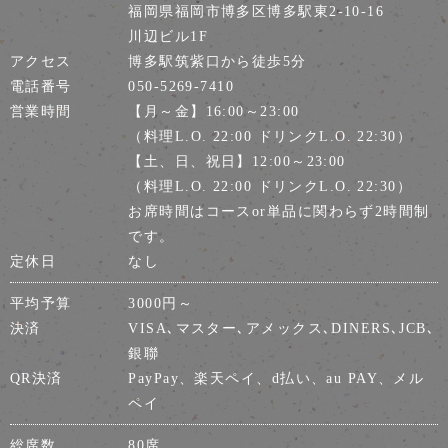
福岡県福岡市博多区博多駅東2-10-16
川辺ビル1F
アクセス
博多駅筑紫口から徒歩5分
電話番号
050-5269-7410
営業時間
【月～金】16:00～23:00
（料理L.O. 22:00 ドリンクL.O. 22:30）
【土、日、祝日】12:00～23:00
（料理L.O. 22:00 ドリンクL.O. 22:30）
お席時間はコースor単品に関わらず2時間制
です。
定休日
なし
平均予算
3000円～
決済
VISA､マスター､アメックス､DINERS､JCB､
銀聯
QR決済
PayPay、楽天ペイ、d払い、au PAY、メル
ペイ
総席数
80席