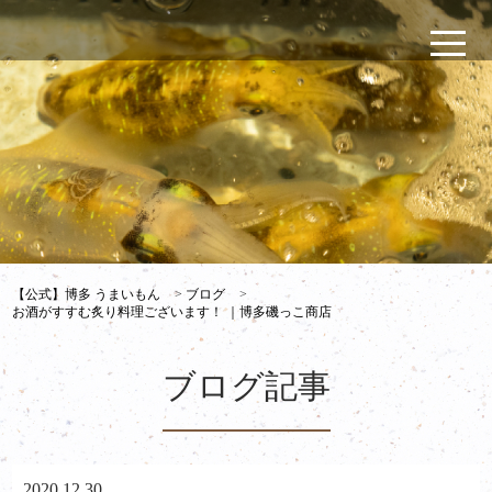
【公式】博多 うまいもん
>
ブログ
>
お酒がすすむ炙り料理ございます！ ｜博多磯っこ商店
ブログ記事
2020.12.30