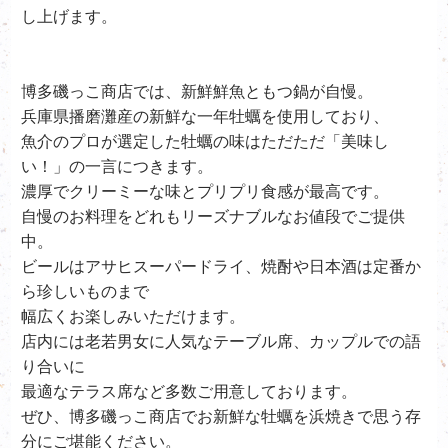
し上げます。
博多磯っこ商店では、新鮮鮮魚ともつ鍋が自慢。
兵庫県播磨灘産の新鮮な一年牡蠣を使用しており、
魚介のプロが選定した牡蠣の味はただただ「美味し
い！」の一言につきます。
濃厚でクリーミーな味とプリプリ食感が最高です。
自慢のお料理をどれもリーズナブルなお値段でご提供
中。
ビールはアサヒスーパードライ、
焼酎や日本酒は定番か
ら珍しいものまで
幅広くお楽しみいただけます。
店内には老若男女に人気なテーブル席、カップルでの語
り合いに
最適なテラス席など多数ご用意しております。
ぜひ、
博多磯っこ商店で
お新鮮な牡蠣を浜焼きで思う存
分にご堪能ください。