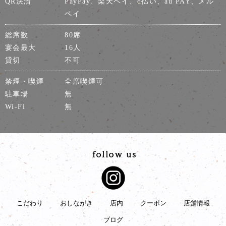
QR決済
PayPay、楽天ペイ、d払い、au PAY、メル
ペイ
総席数
80席
宴会最大
16人
貸切
不可
禁煙・喫煙
全席喫煙可
駐車場
無
Wi-Fi
無
こだわり
おしながき
店内
クーポン
店舗情報
ブログ