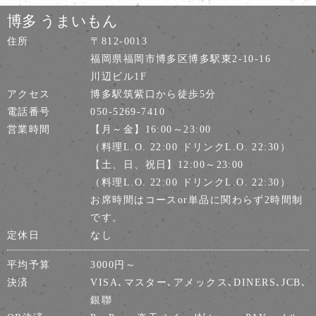
博多 うまいもん
住所
〒812-0013
福岡県福岡市博多区博多駅東2-10-16
川辺ビル1F
アクセス
博多駅筑紫口から徒歩5分
電話番号
050-5269-7410
営業時間
【月～金】16:00～23:00
（料理L.O. 22:00 ドリンクL.O. 22:30）
【土、日、祝日】12:00～23:00
（料理L.O. 22:00 ドリンクL.O. 22:30）
お席時間はコースor単品に関わらず2時間制
です。
定休日
なし
平均予算
3000円～
決済
VISA､マスター､アメックス､DINERS､JCB､
銀聯