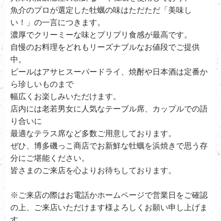
魚介のプロが選定した牡蠣の味はただただ「美味し
い！」の一言につきます。
濃厚でクリーミーな味とプリプリ食感が最高です。
自慢のお料理をどれもリーズナブルなお値段でご提供
中。
ビールはアサヒスーパードライ、
焼酎や日本酒は定番か
ら珍しいものまで
幅広くお楽しみいただけます。
店内には老若男女に人気なテーブル席、カップルでの語
り合いに
最適なテラス席など多数ご用意しております。
ぜひ、
博多磯っこ商店で
お新鮮な牡蠣を浜焼きで思う存
分にご堪能ください。
皆さまのご来店を心よりお待ちしております。
※ご来店の際はお電話かホームページで営業日をご確認
の上、ご来店いただけます様よろしくお願い申し上げま
す。