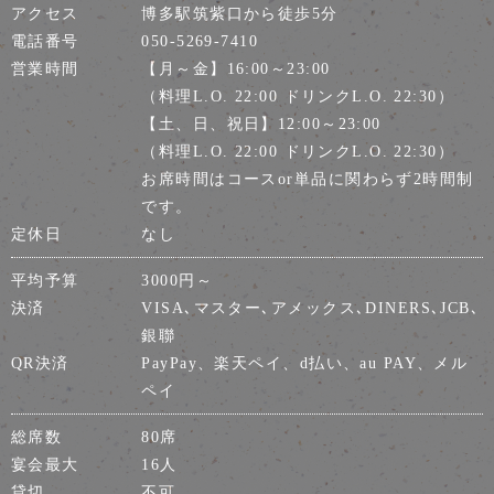
アクセス
博多駅筑紫口から徒歩5分
電話番号
050-5269-7410
営業時間
【月～金】16:00～23:00
（料理L.O. 22:00 ドリンクL.O. 22:30）
【土、日、祝日】12:00～23:00
（料理L.O. 22:00 ドリンクL.O. 22:30）
お席時間はコースor単品に関わらず2時間制
です。
定休日
なし
平均予算
3000円～
決済
VISA､マスター､アメックス､DINERS､JCB､
銀聯
QR決済
PayPay、楽天ペイ、d払い、au PAY、メル
ペイ
総席数
80席
宴会最大
16人
貸切
不可