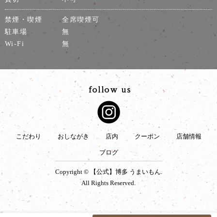
禁煙・喫煙
全席喫煙可
駐車場
無
Wi-Fi
無
こだわり
おしながき
店内
クーポン
店舗情報
ブログ
Copyright © 【公式】博多 うまいもん.
All Rights Reserved.