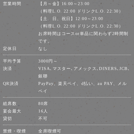
営業時間
【月～金】16:00～23:00
（料理L.O. 22:00 ドリンクL.O. 22:30）
【土、日、祝日】12:00～23:00
（料理L.O. 22:00 ドリンクL.O. 22:30）
お席時間はコースor単品に関わらず2時間制
です。
定休日
なし
平均予算
3000円～
決済
VISA､マスター､アメックス､DINERS､JCB､
銀聯
QR決済
PayPay、楽天ペイ、d払い、au PAY、メル
ペイ
総席数
80席
宴会最大
16人
貸切
不可
禁煙・喫煙
全席喫煙可