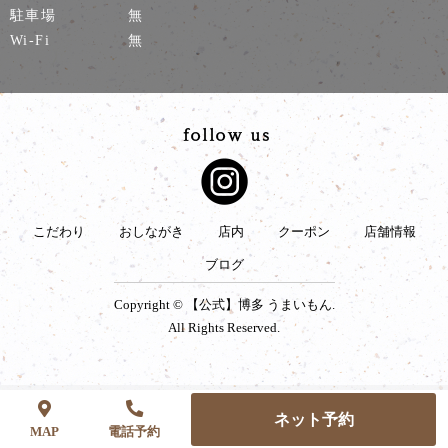
駐車場
無
Wi-Fi
無
こだわり
おしながき
店内
クーポン
店舗情報
ブログ
Copyright © 【公式】博多 うまいもん.
All Rights Reserved.
ネット予約
MAP
電話予約