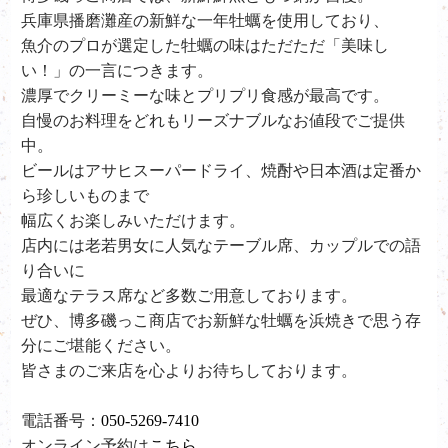
兵庫県播磨灘産の新鮮な一年牡蠣を使用しており、
魚介のプロが選定した牡蠣の味はただただ「美味し
い！」の一言につきます。
濃厚でクリーミーな味とプリプリ食感が最高です。
自慢のお料理をどれもリーズナブルなお値段でご提供
中。
ビールはアサヒスーパードライ、
焼酎や日本酒は定番か
ら珍しいものまで
幅広くお楽しみいただけます。
店内には老若男女に人気なテーブル席、カップルでの語
り合いに
最適なテラス席など多数ご用意しております。
ぜひ、
博多磯っこ商店で
お新鮮な牡蠣を浜焼きで思う存
分にご堪能ください。
皆さまのご来店を心よりお待ちしております。
電話番号：
050-5269-7410
オンライン予約は
こちら