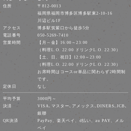
住所
〒812-0013
福岡県福岡市博多区博多駅東2-10-16
川辺ビル1F
アクセス
博多駅筑紫口から徒歩5分
電話番号
050-5269-7410
営業時間
【月～金】16:00～23:00
（料理L.O. 22:00 ドリンクL.O. 22:30）
【土、日、祝日】12:00～23:00
（料理L.O. 22:00 ドリンクL.O. 22:30）
お席時間はコースor単品に関わらず2時間制
です。
定休日
なし
平均予算
3000円～
決済
VISA､マスター､アメックス､DINERS､JCB､
銀聯
QR決済
PayPay、楽天ペイ、d払い、au PAY、メル
ペイ