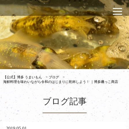
【公式】博多 うまいもん
>
ブログ
>
海鮮料理を味わいながら令和のはじまりに乾杯しよう！ ｜博多磯っこ商店
ブログ記事
2019.05.01