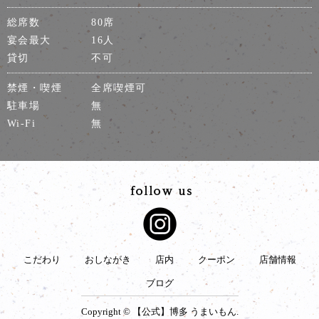
総席数
80席
宴会最大
16人
貸切
不可
禁煙・喫煙
全席喫煙可
駐車場
無
Wi-Fi
無
こだわり
おしながき
店内
クーポン
店舗情報
ブログ
Copyright © 【公式】博多 うまいもん.