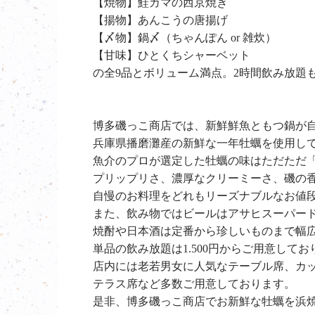
【焼物】鮭カマの西京焼き
【揚物】あんこうの唐揚げ
【〆物】鍋〆（ちゃんぽん or 雑炊）
【甘味】ひとくちシャーベット
の全9品とボリューム満点。2時間飲み放題
博多磯っこ商店では、新鮮鮮魚ともつ鍋が
兵庫県播磨灘産の新鮮な一年牡蠣を使用し
魚介のプロが選定した牡蠣の味はただただ「
プリップリさ、濃厚なクリーミーさ、磯の
自慢のお料理をどれもリーズナブルなお値
また、飲み物ではビールはアサヒスーパー
焼酎や日本酒は定番から珍しいものまで幅
単品の飲み放題は1.500円からご用意してお
店内には老若男女に人気なテーブル席、カ
テラス席など多数ご用意しております。
是非、
博多磯っこ商店で
お新鮮な牡蠣を浜