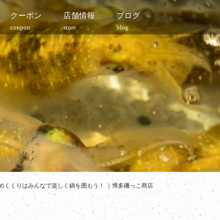
クーポン
店舗情報
ブログ
coupon
store
blog
めくくりはみんなで楽しく鍋を囲もう！ ｜博多磯っこ商店