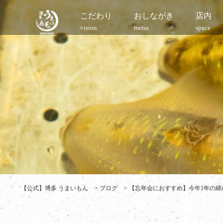
こだわり
おしながき
店内
vision
menu
space
【公式】博多 うまいもん
>
ブログ
>
【忘年会におすすめ】今年1年の締