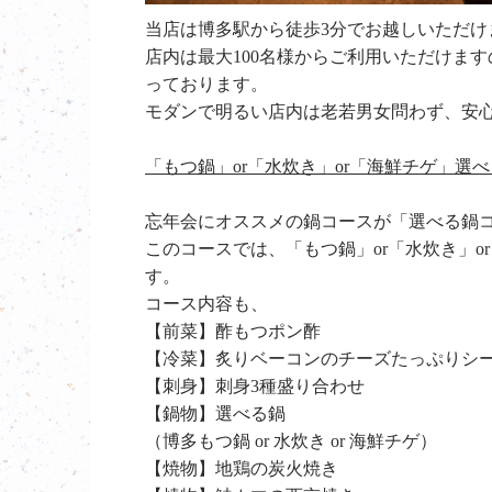
当店は博多駅から徒歩3分でお越しいただ
店内は最大100名様からご利用いただけま
っております。
モダンで明るい店内は老若男女問わず、安
「もつ鍋」or「水炊き」or「海鮮チゲ」選
忘年会にオススメの鍋コースが「選べる鍋
このコースでは、「もつ鍋」or「水炊き」
す。
コース内容も、
【前菜】酢もつポン酢
【冷菜】炙りベーコンのチーズたっぷりシ
【刺身】刺身3種盛り合わせ
【鍋物】選べる鍋
（博多もつ鍋 or 水炊き or 海鮮チゲ）
【焼物】地鶏の炭火焼き