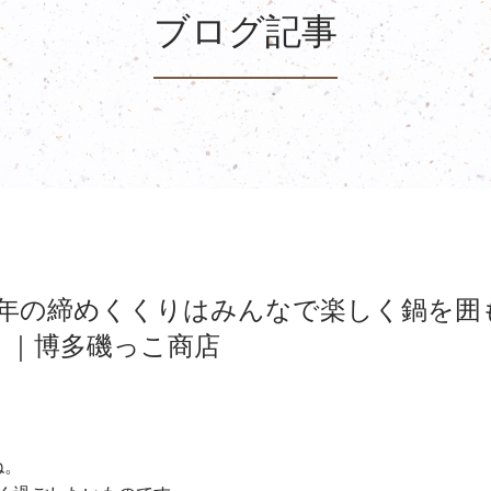
ブログ記事
1年の締めくくりはみんなで楽しく鍋を囲
 ｜博多磯っこ商店
ね。