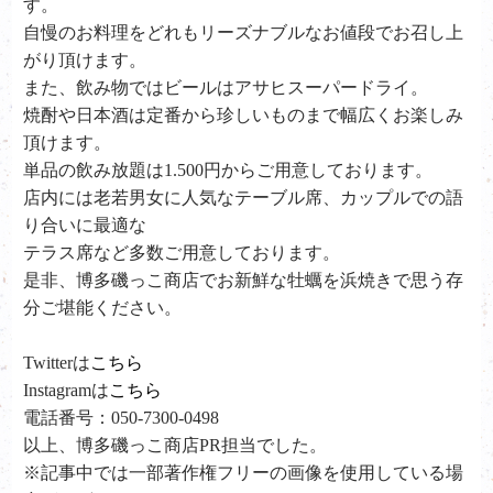
す。
自慢のお料理をどれもリーズナブルなお値段でお召し上
がり頂けます。
また、飲み物ではビールはアサヒスーパードライ。
焼酎や日本酒は定番から珍しいものまで幅広くお楽しみ
頂けます。
単品の飲み放題は1.500円からご用意しております。
店内には老若男女に人気なテーブル席、カップルでの語
り合いに最適な
テラス席など多数ご用意しております。
是非、
博多磯っこ商店で
お新鮮な牡蠣を浜焼きで思う存
分ご堪能ください。
Twitterは
こちら
Instagramは
こちら
電話番号：050-7300-0498
以上、博多磯っこ商店PR担当でした。
※記事中では一部著作権フリーの画像を使用している場