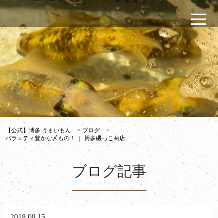
【公式】博多 うまいもん
>
ブログ
>
バラエティ豊かな〆もの！ ｜ 博多磯っこ商店
ブログ記事
2018.08.15