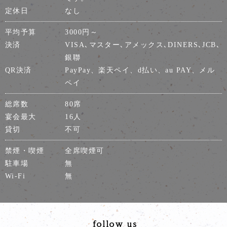
定休日
なし
平均予算
3000円～
決済
VISA､マスター､アメックス､DINERS､JCB､
銀聯
QR決済
PayPay、楽天ペイ、d払い、au PAY、メル
ペイ
総席数
80席
宴会最大
16人
貸切
不可
禁煙・喫煙
全席喫煙可
駐車場
無
Wi-Fi
無