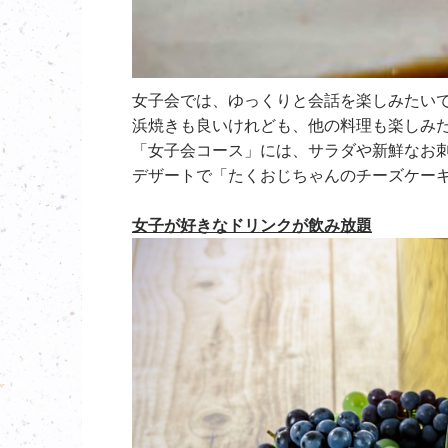
女子会では、ゆっくりと会話を楽しみたい
浜焼きも良いけれども、他の料理も楽しみ
「女子会コース」には、サラダや新鮮なお
デザートで「たくおじちゃんのチーズケー
女子が好きなドリンクが飲み放題