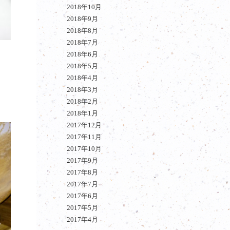
2018年10月
2018年9月
2018年8月
2018年7月
2018年6月
2018年5月
2018年4月
2018年3月
2018年2月
2018年1月
2017年12月
2017年11月
2017年10月
2017年9月
2017年8月
2017年7月
2017年6月
2017年5月
2017年4月