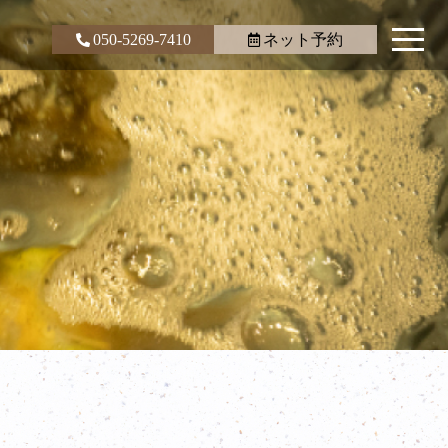
050-5269-7410
ネット予約