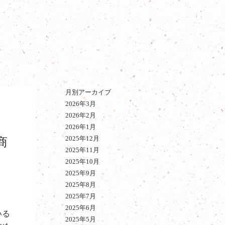
月別アーカイブ
2026年3月
2026年2月
2026年1月
2025年12月
商
2025年11月
2025年10月
2025年9月
2025年8月
2025年7月
2025年6月
いる
2025年5月