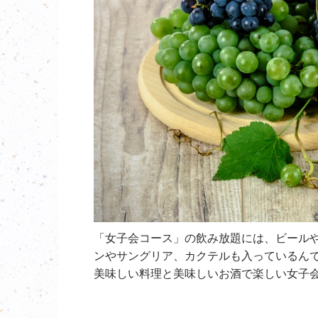
「女子会コース」の飲み放題には、ビール
ンやサングリア、カクテルも入っているん
美味しい料理と美味しいお酒で楽しい女子