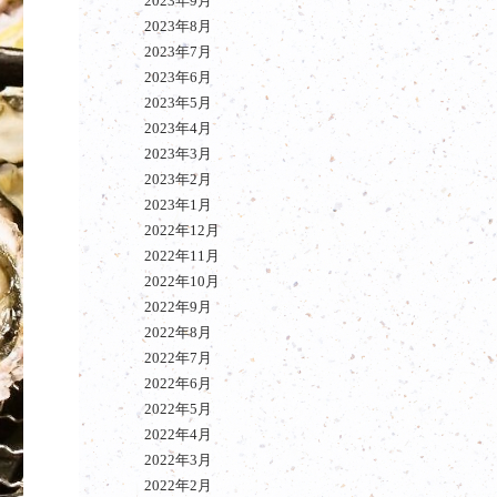
2023年9月
2023年8月
2023年7月
2023年6月
2023年5月
2023年4月
2023年3月
2023年2月
2023年1月
2022年12月
2022年11月
2022年10月
2022年9月
2022年8月
2022年7月
2022年6月
2022年5月
2022年4月
2022年3月
2022年2月