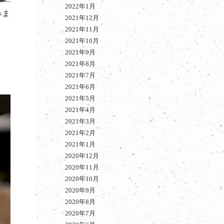
2022年1月
みま
2021年12月
2021年11月
2021年10月
2021年9月
2021年8月
2021年7月
2021年6月
2021年5月
2021年4月
2021年3月
2021年2月
2021年1月
2020年12月
2020年11月
2020年10月
2020年9月
2020年8月
2020年7月