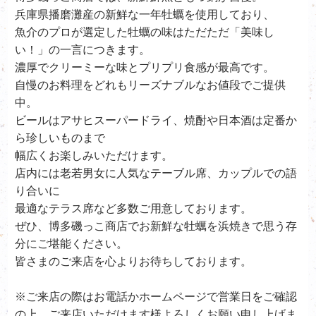
兵庫県播磨灘産の新鮮な一年牡蠣を使用しており、
魚介のプロが選定した牡蠣の味はただただ「美味し
い！」の一言につきます。
濃厚でクリーミーな味とプリプリ食感が最高です。
自慢のお料理をどれもリーズナブルなお値段でご提供
中。
ビールはアサヒスーパードライ、
焼酎や日本酒は定番か
ら珍しいものまで
幅広くお楽しみいただけます。
店内には老若男女に人気なテーブル席、カップルでの語
り合いに
最適なテラス席など多数ご用意しております。
ぜひ、
博多磯っこ商店で
お新鮮な牡蠣を浜焼きで思う存
分にご堪能ください。
皆さまのご来店を心よりお待ちしております。
※ご来店の際はお電話かホームページで営業日をご確認
の上、ご来店いただけます様よろしくお願い申し上げま