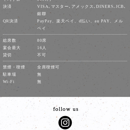
決済
VISA､マスター､アメックス､DINERS､JCB､
銀聯
QR決済
PayPay、楽天ペイ、d払い、au PAY、メル
ペイ
総席数
80席
宴会最大
16人
貸切
不可
禁煙・喫煙
全席喫煙可
駐車場
無
Wi-Fi
無