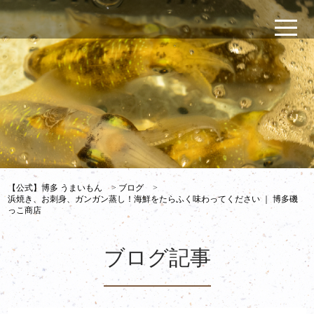
【公式】博多 うまいもん
>
ブログ
>
浜焼き、お刺身、ガンガン蒸し！海鮮をたらふく味わってください ｜ 博多磯
っこ商店
ブログ記事