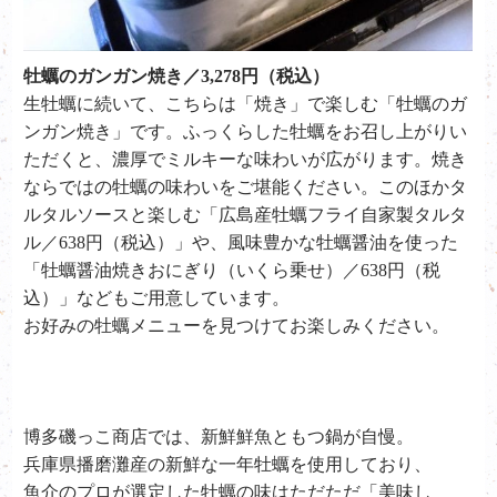
牡蠣のガンガン焼き／3,278円（税込）
生牡蠣に続いて、こちらは「焼き」で楽しむ「牡蠣のガ
ンガン焼き」です。ふっくらした牡蠣をお召し上がりい
ただくと、濃厚でミルキーな味わいが広がります。焼き
ならではの牡蠣の味わいをご堪能ください。このほかタ
ルタルソースと楽しむ「広島産牡蠣フライ自家製タルタ
ル／638円（税込）」や、風味豊かな牡蠣醤油を使った
「牡蠣醤油焼きおにぎり（いくら乗せ）／638円（税
込）」などもご用意しています。
お好みの牡蠣メニューを見つけてお楽しみください。
博多磯っこ商店では、新鮮鮮魚ともつ鍋が自慢。
兵庫県播磨灘産の新鮮な一年牡蠣を使用しており、
魚介のプロが選定した牡蠣の味はただただ「美味し