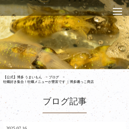
【公式】博多 うまいもん
>
ブログ
>
牡蠣好き集合！牡蠣メニューが豊富です ｜博多磯っこ商店
ブログ記事
2025.07.16