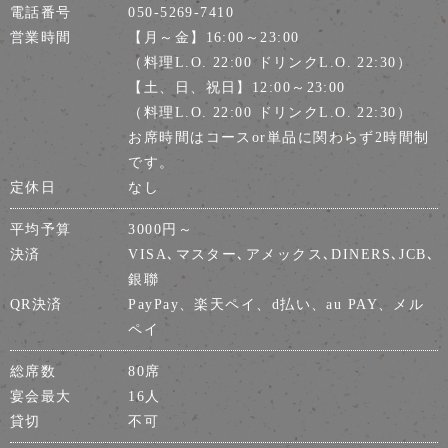
電話番号
050-5269-7410
営業時間
【月～金】16:00～23:00
（料理L.O. 22:00 ドリンクL.O. 22:30）
【土、日、祝日】12:00～23:00
（料理L.O. 22:00 ドリンクL.O. 22:30）
お席時間はコースor単品に関わらず2時間制
です。
定休日
なし
平均予算
3000円～
決済
VISA､マスター､アメックス､DINERS､JCB､
銀聯
QR決済
PayPay、楽天ペイ、d払い、au PAY、メル
ペイ
総席数
80席
宴会最大
16人
貸切
不可