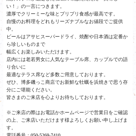
い！」の一言につきます。
濃厚でクリーミーな味とプリプリ食感が最高です。
自慢のお料理をどれもリーズナブルなお値段でご提供
中。
ビールはアサヒスーパードライ、
焼酎や日本酒は定番か
ら珍しいものまで
幅広くお楽しみいただけます。
店内には老若男女に人気なテーブル席、カップルでの語
り合いに
最適なテラス席など多数ご用意しております。
ぜひ、
博多磯っこ商店で
お新鮮な牡蠣を浜焼きで思う存
分にご堪能ください。
皆さまのご来店を心よりお待ちしております。
※ご来店の際はお電話かホームページで営業日をご確認
の上、ご来店いただけます様よろしくお願い申し上げま
す。
電話番号：
050-5269-7410