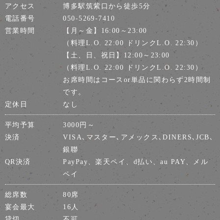
アクセス
博多駅筑紫口から徒歩5分
電話番号
050-5269-7410
営業時間
【月～金】16:00～23:00
（料理L.O. 22:00 ドリンクL.O. 22:30）
【土、日、祝日】12:00～23:00
（料理L.O. 22:00 ドリンクL.O. 22:30）
お席時間はコースor単品に関わらず2時間制
です。
定休日
なし
平均予算
3000円～
決済
VISA､マスター､アメックス､DINERS､JCB､
銀聯
QR決済
PayPay、楽天ペイ、d払い、au PAY、メル
ペイ
総席数
80席
宴会最大
16人
貸切
不可