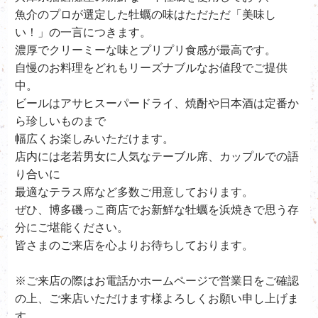
魚介のプロが選定した牡蠣の味はただただ「美味し
い！」の一言につきます。
濃厚でクリーミーな味とプリプリ食感が最高です。
自慢のお料理をどれもリーズナブルなお値段でご提供
中。
ビールはアサヒスーパードライ、
焼酎や日本酒は定番か
ら珍しいものまで
幅広くお楽しみいただけます。
店内には老若男女に人気なテーブル席、カップルでの語
り合いに
最適なテラス席など多数ご用意しております。
ぜひ、
博多磯っこ商店で
お新鮮な牡蠣を浜焼きで思う存
分にご堪能ください。
皆さまのご来店を心よりお待ちしております。
※ご来店の際はお電話かホームページで営業日をご確認
の上、ご来店いただけます様よろしくお願い申し上げま
す。