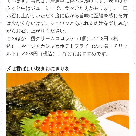
ています。写真は、居酒屋定番の唐揚げです。表面はサ
クッと中はジューシーで、食べごたえがあります。一口
お召し上がりいただく度に広がる旨味に至福を感じる方
は少なくないはず。ジュワッとあふれる肉汁を楽しみな
がらお召し上がりください。
このほか「蟹クリームコロッケ（1個）／418円（税
込）」や「シャカシャカポテトフライ（のり塩・チリソ
ルト）／638円（税込）」などもおすすめです。
〆は香ばしい焼きおにぎりを