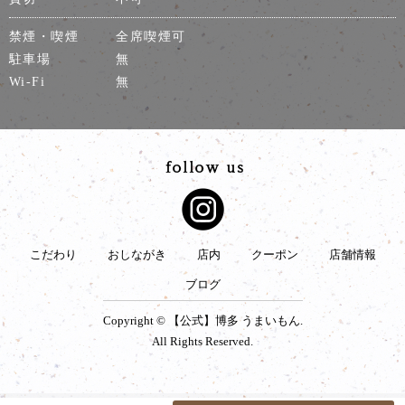
禁煙・喫煙
全席喫煙可
駐車場
無
Wi-Fi
無
こだわり
おしながき
店内
クーポン
店舗情報
ブログ
Copyright © 【公式】博多 うまいもん.
All Rights Reserved.