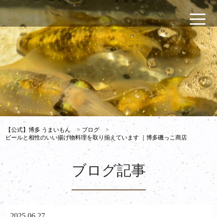
【公式】博多 うまいもん
>
ブログ
>
ビールと相性のいい揚げ物料理を取り揃えています ｜博多磯っこ商店
ブログ記事
2025.06.27