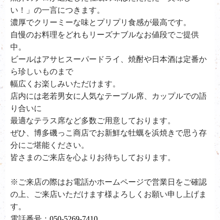
い！」の一言につきます。
濃厚でクリーミーな味とプリプリ食感が最高です。
自慢のお料理をどれもリーズナブルなお値段でご提供
中。
ビールはアサヒスーパードライ、
焼酎や日本酒は定番か
ら珍しいものまで
幅広くお楽しみいただけます。
店内には老若男女に人気なテーブル席、カップルでの語
り合いに
最適なテラス席など多数ご用意しております。
ぜひ、
博多磯っこ商店で
お新鮮な牡蠣を浜焼きで思う存
分にご堪能ください。
皆さまのご来店を心よりお待ちしております。
※ご来店の際はお電話かホームページで営業日をご確認
の上、ご来店いただけます様よろしくお願い申し上げま
す。
電話番号：
050-5269-7410