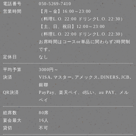
電話番号
050-5269-7410
営業時間
【月～金】16:00～23:00
（料理L.O. 22:00 ドリンクL.O. 22:30）
【土、日、祝日】12:00～23:00
（料理L.O. 22:00 ドリンクL.O. 22:30）
お席時間はコースor単品に関わらず2時間制
です。
定休日
なし
平均予算
3000円～
決済
VISA､マスター､アメックス､DINERS､JCB､
銀聯
QR決済
PayPay、楽天ペイ、d払い、au PAY、メル
ペイ
総席数
80席
宴会最大
16人
貸切
不可