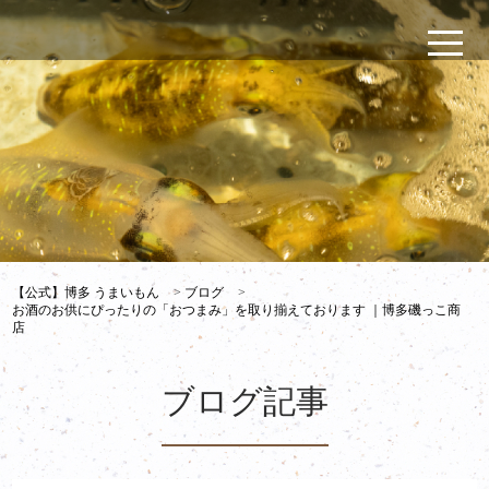
【公式】博多 うまいもん
>
ブログ
>
お酒のお供にぴったりの「おつまみ」を取り揃えております ｜博多磯っこ商
店
ブログ記事