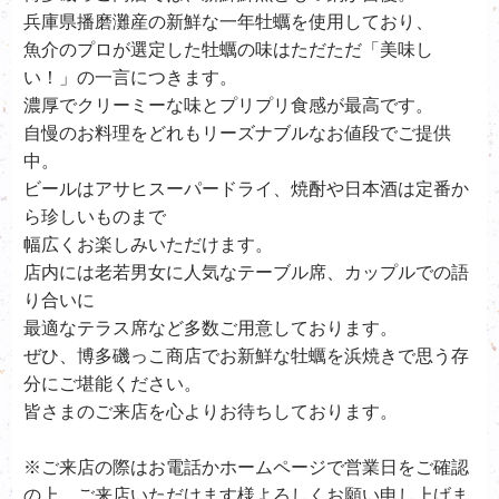
兵庫県播磨灘産の新鮮な一年牡蠣を使用しており、
魚介のプロが選定した牡蠣の味はただただ「美味し
い！」の一言につきます。
濃厚でクリーミーな味とプリプリ食感が最高です。
自慢のお料理をどれもリーズナブルなお値段でご提供
中。
ビールはアサヒスーパードライ、
焼酎や日本酒は定番か
ら珍しいものまで
幅広くお楽しみいただけます。
店内には老若男女に人気なテーブル席、カップルでの語
り合いに
最適なテラス席など多数ご用意しております。
ぜひ、
博多磯っこ商店で
お新鮮な牡蠣を浜焼きで思う存
分にご堪能ください。
皆さまのご来店を心よりお待ちしております。
※ご来店の際はお電話かホームページで営業日をご確認
の上、ご来店いただけます様よろしくお願い申し上げま