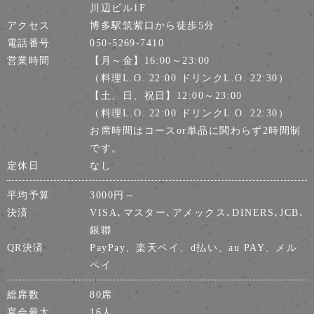
川辺ビル1F
アクセス
博多駅筑紫口から徒歩5分
電話番号
050-5269-7410
営業時間
【月～金】16:00～23:00
（料理L.O. 22:00 ドリンクL.O. 22:30）
【土、日、祝日】12:00～23:00
（料理L.O. 22:00 ドリンクL.O. 22:30）
お席時間はコースor単品に関わらず2時間制
です。
定休日
なし
平均予算
3000円～
決済
VISA､マスター､アメックス､DINERS､JCB､
銀聯
QR決済
PayPay、楽天ペイ、d払い、au PAY、メル
ペイ
総席数
80席
宴会最大
16人