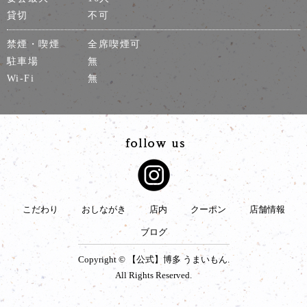
貸切
不可
禁煙・喫煙
全席喫煙可
駐車場
無
Wi-Fi
無
こだわり
おしながき
店内
クーポン
店舗情報
ブログ
Copyright © 【公式】博多 うまいもん.
All Rights Reserved.