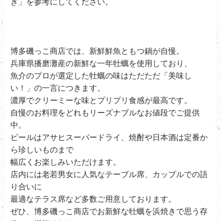
き」を参考にしてください。
博多磯っこ商店では、新鮮鮮魚ともつ鍋が自慢。
兵庫県播磨灘産の新鮮な一年牡蠣を使用しており、
魚介のプロが選定した牡蠣の味はただただ「美味し
い！」の一言につきます。
濃厚でクリーミーな味とプリプリ食感が最高です。
自慢のお料理をどれもリーズナブルなお値段でご提供
中。
ビールはアサヒスーパードライ、
焼酎や日本酒は定番か
ら珍しいものまで
幅広くお楽しみいただけます。
店内には老若男女に人気なテーブル席、カップルでの語
り合いに
最適なテラス席など多数ご用意しております。
ぜひ、
博多磯っこ商店で
お新鮮な牡蠣を浜焼きで思う存