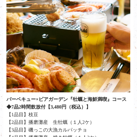
バーベキュー×ビアガーデン『牡蠣と海鮮満喫』コース
◆7品2時間飲放付【3,480円（税込）】
【1品目】枝豆
【2品目】播磨灘産 生牡蠣（１人2ケ）
【3品目】磯っこの大漁カルパッチョ