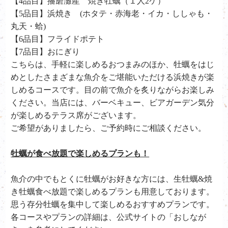
【4品目】
播磨灘産 焼き牡蠣（１人2ケ）
【5品目】
浜焼き (ホタテ・赤海老・イカ・ししゃも・
丸天・蛤)
【6品目】フライドポテト
【7品目】おにぎり
こちらは、手軽に楽しめるおつまみのほか、牡蠣をはじ
めとしたさまざまな魚介をご堪能いただける浜焼きが楽
しめるコースです。目の前で魚介を炙りながらお楽しみ
ください。当店には、バーベキュー、ビアガーデン気分
が楽しめるテラス席がございます。
ご希望がありましたら、ご予約時にご相談ください。
牡蠣が食べ放題で楽しめるプランも！
魚介の中でもとくに牡蠣がお好きな方には、生牡蠣&焼
き牡蠣食べ放題で楽しめるプランも用意しております。
思う存分牡蠣を集中して楽しめるおすすめプランです。
各コースやプランの詳細は、公式サイトの「おしなが