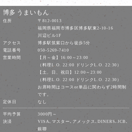
博多 うまいもん
住所
〒812-0013
福岡県福岡市博多区博多駅東2-10-16
川辺ビル1F
アクセス
博多駅筑紫口から徒歩5分
電話番号
050-5269-7410
営業時間
【月～金】16:00～23:00
（料理L.O. 22:00 ドリンクL.O. 22:30）
【土、日、祝日】12:00～23:00
（料理L.O. 22:00 ドリンクL.O. 22:30）
お席時間はコースor単品に関わらず2時間制
です。
定休日
なし
平均予算
3000円～
決済
VISA､マスター､アメックス､DINERS､JCB､
銀聯