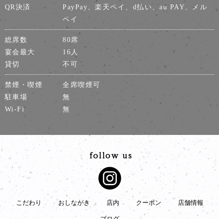
QR決済
PayPay、楽天ペイ、d払い、au PAY、メル
ペイ
総席数
80席
宴会最大
16人
貸切
不可
禁煙・喫煙
全席喫煙可
駐車場
無
Wi-Fi
無
こだわり
おしながき
店内
クーポン
店舗情報