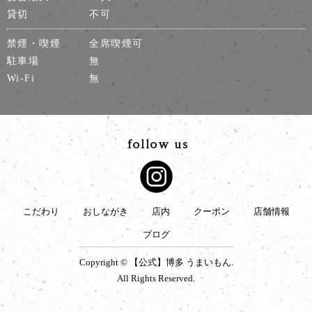
貸切
不可
禁煙・喫煙
全席喫煙可
駐車場
無
Wi-Fi
無
こだわり
おしながき
店内
クーポン
店舗情報
ブログ
Copyright © 【公式】博多 うまいもん.
All Rights Reserved.