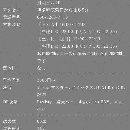
川辺ビル1F
アクセス
博多駅筑紫口から徒歩5分
電話番号
050-5269-7410
営業時間
【月～金】16:00～23:00
（料理L.O. 22:00 ドリンクL.O. 22:30）
【土、日、祝日】12:00～23:00
（料理L.O. 22:00 ドリンクL.O. 22:30）
お席時間はコースor単品に関わらず2時間制
です。
定休日
なし
平均予算
3000円～
決済
VISA､マスター､アメックス､DINERS､JCB､
銀聯
QR決済
PayPay、楽天ペイ、d払い、au PAY、メル
ペイ
総席数
80席
宴会最大
16人