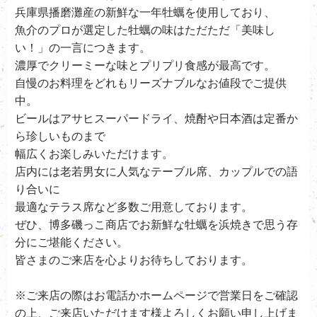
兵庫県播磨灘産の新鮮な一年牡蠣を使用しており、
魚介のプロが選定した牡蠣の味はただただ「美味し
い！」の一言につきます。
濃厚でクリーミーな味とプリプリ食感が最高です。
自慢のお料理をどれもリーズナブルなお値段でご提供
中。
ビールはアサヒスーパードライ、
焼酎や日本酒は定番か
ら珍しいものまで
幅広くお楽しみいただけます。
店内には老若男女に人気なテーブル席、カップルでの語
り合いに
最適なテラス席など多数ご用意しております。
ぜひ、
博多磯っこ商店で
お新鮮な牡蠣を浜焼きで思う存
分にご堪能ください。
皆さまのご来店を心よりお待ちしております。
※ご来店の際はお電話かホームページで営業日をご確認
の上、ご来店いただけます様よろしくお願い申し上げま