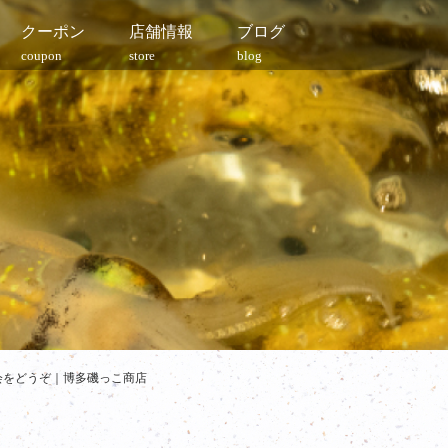
クーポン
店舗情報
ブログ
coupon
store
blog
会をどうぞ｜博多磯っこ商店