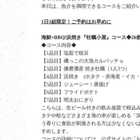
本日は、魚介を満喫できるコースをご紹介
1日1組限定！ご予約はお早めに
海鮮×BBQ!浜焼き『牡蠣小屋』コース◆2h飲
◆コース内容◆
【1品目】塩茹で枝豆
【2品目】磯っこの大漁カルパッチョ
【3品目】播磨灘産 焼き牡蠣（1人3つ）
【4品目】浜焼き (ホタテ・赤海老・イカ・
【5品目】ジューシー！唐揚げ
【6品目】フライドポテト
【7品目】明太おにぎり
こちらは、生ビール付きの飲み放題で税込み3
タテや蛤などさまざま海の幸が楽しめる「
う香りに食欲が刺激される方は少なくないは
すめします。
コースの詳細については、公式サイトの「