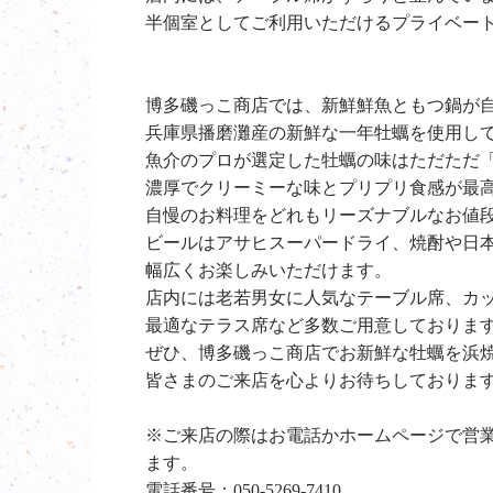
半個室としてご利用いただけるプライベー
博多磯っこ商店では、新鮮鮮魚ともつ鍋が
兵庫県播磨灘産の新鮮な一年牡蠣を使用し
魚介のプロが選定した牡蠣の味はただただ
濃厚でクリーミーな味とプリプリ食感が最
自慢のお料理をどれもリーズナブルなお値
ビールはアサヒスーパードライ、
焼酎や日
幅広くお楽しみいただけます。
店内には老若男女に人気なテーブル席、カ
最適なテラス席など多数ご用意しておりま
ぜひ、
博多磯っこ商店で
お新鮮な牡蠣を浜
皆さまのご来店を心よりお待ちしておりま
※ご来店の際はお電話かホームページで営
ます。
電話番号：
050-5269-7410