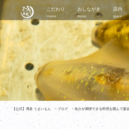
こだわり
おしながき
店内
vision
menu
space
【公式】博多 うまいもん
>
ブログ
>
魚介が満喫できる料理を囲んで宴