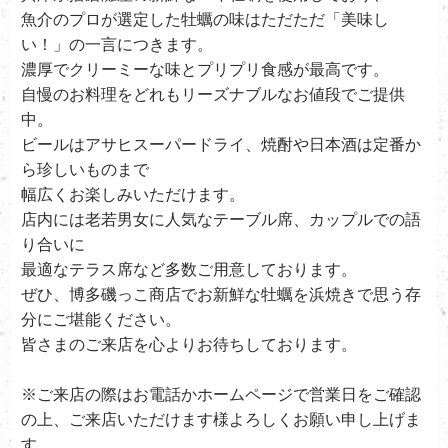
魚介のプロが選定した牡蠣の味はただただ「美味し
い！」の一言につきます。
濃厚でクリーミーな味とプリプリ食感が最高です。
自慢のお料理をどれもリーズナブルなお値段でご提供
中。
ビールはアサヒスーパードライ、
焼酎や日本酒は定番か
ら珍しいものまで
幅広くお楽しみいただけます。
店内には老若男女に人気なテーブル席、カップルでの語
り合いに
最適なテラス席など多数ご用意しております。
ぜひ、
博多磯っこ商店で
お新鮮な牡蠣を浜焼きで思う存
分にご堪能ください。
皆さまのご来店を心よりお待ちしております。
※ご来店の際はお電話かホームページで営業日をご確認
の上、ご来店いただけます様よろしくお願い申し上げま
す。