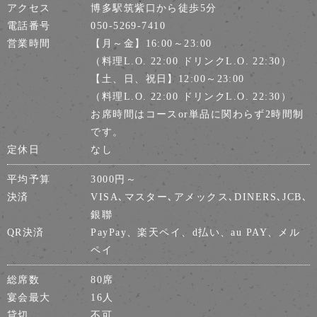
アクセス
博多駅筑紫口から徒歩5分
電話番号
050-5269-7410
営業時間
【月～金】16:00～23:00
（料理L.O. 22:00 ドリンクL.O. 22:30）
【土、日、祝日】12:00～23:00
（料理L.O. 22:00 ドリンクL.O. 22:30）
お席時間はコースor単品に関わらず2時間制
です。
定休日
なし
平均予算
3000円～
決済
VISA､マスター､アメックス､DINERS､JCB､
銀聯
QR決済
PayPay、楽天ペイ、d払い、au PAY、メル
ペイ
総席数
80席
宴会最大
16人
貸切
不可