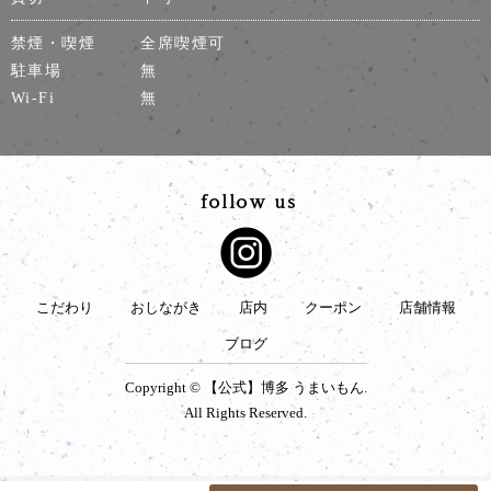
禁煙・喫煙
全席喫煙可
駐車場
無
Wi-Fi
無
こだわり
おしながき
店内
クーポン
店舗情報
ブログ
Copyright © 【公式】博多 うまいもん.
All Rights Reserved.