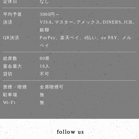
定休日
なし
平均予算
3000円～
決済
VISA､マスター､アメックス､DINERS､JCB､
銀聯
QR決済
PayPay、楽天ペイ、d払い、au PAY、メル
ペイ
総席数
80席
宴会最大
16人
貸切
不可
禁煙・喫煙
全席喫煙可
駐車場
無
Wi-Fi
無