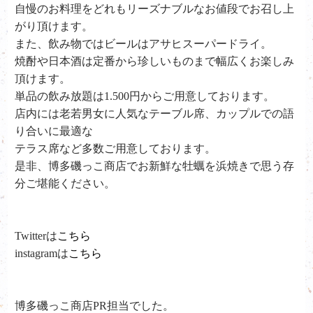
自慢のお料理をどれもリーズナブルなお値段でお召し上
がり頂けます。
また、飲み物ではビールはアサヒスーパードライ。
焼酎や日本酒は定番から珍しいものまで幅広くお楽しみ
頂けます。
単品の飲み放題は1.500円からご用意しております。
店内には老若男女に人気なテーブル席、カップルでの語
り合いに最適な
テラス席など多数ご用意しております。
是非、
博多磯っこ商店で
お新鮮な牡蠣を浜焼きで思う存
分ご堪能ください。
Twitterは
こちら
instagramは
こちら
博多磯っこ商店PR担当でした。